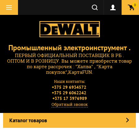
0
Промышленный электроинструмент .
ПЕРВЫЙ ОФИЦИАЛЬНЫЙ ПОСТАВЩИК В РБ .
ОПТОМ И В РОЗНИЦУ. Вы можете приобрести товар
по карте рассрочек : "Халва" , "Карта
покупок",КартаFUN.
Наши контакты:
;
+375 29 6934572
;
+375 29 6062242
+375 17 3976989
Обратный звонок
Каталог товаров