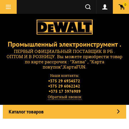
0
Промышленный электроинструмент .
ПЕРВЫЙ ОФИЦИАЛЬНЫЙ ПОСТАВЩИК В РБ .
ОПТОМ И В РОЗНИЦУ. Вы можете приобрести товар
по карте рассрочек : "Халва" , "Карта
покупок",КартаFUN.
Наши контакты:
;
+375 29 6934572
;
+375 29 6062242
+375 17 3976989
Обратный звонок
Каталог товаров