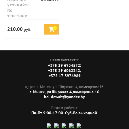
уточняйте
по
телефону:
210.00
руб.
Наши контакты:
;
+375 29 6934572
;
+375 29 6062242
+375 17 3976989
Адрес: г. Минск ул. Широкая 4, помещение 16.
г. Минск, ул.Широкая 4,помещение 16
bel-dewalt@yandex.by
Режим работы:
Пн-Пт 9:00-17:00. Суб-Вс-выходной.