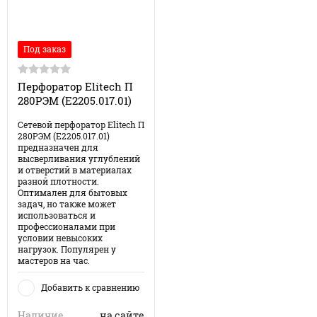
Под заказ
Перфоратор Elitech П
280РЭМ (E2205.017.01)
Сетевой перфоратор Elitech П
280РЭМ (E2205.017.01)
предназначен для
высверливания углублений
и отверстий в материалах
разной плотности.
Оптимален для бытовых
задач, но также может
использоваться и
профессионалами при
условии невысоких
нагрузок. Популярен у
мастеров на час.
Добавить к сравнению
Наличие
на сайте