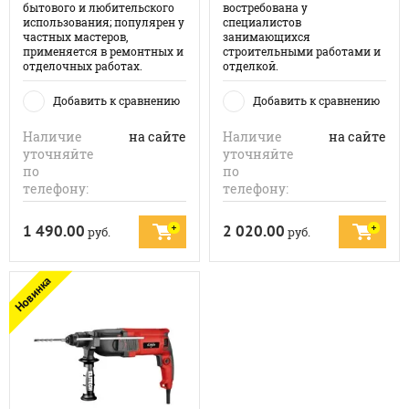
бытового и любительского
востребована у
использования; популярен у
специалистов
частных мастеров,
занимающихся
применяется в ремонтных и
строительными работами и
отделочных работах.
отделкой.
Добавить к сравнению
Добавить к сравнению
Наличие
на сайте
Наличие
на сайте
уточняйте
уточняйте
по
по
телефону:
телефону:
1 490.00
2 020.00
руб.
руб.
Новинка