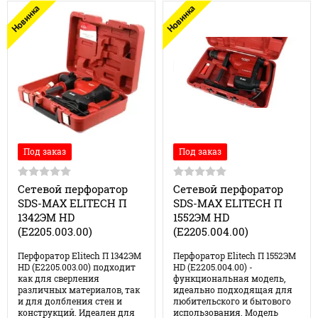
Новинка
Новинка
Под заказ
Под заказ
Сетевой перфоратор
Сетевой перфоратор
SDS-MAX ELITECH П
SDS-MAX ELITECH П
1342ЭМ HD
1552ЭМ HD
(Е2205.003.00)
(Е2205.004.00)
Перфоратор Elitech П 1342ЭМ
Перфоратор Elitech П 1552ЭМ
HD (Е2205.003.00) подходит
HD (Е2205.004.00) -
как для сверления
функциональная модель,
различных материалов, так
идеально подходящая для
и для долбления стен и
любительского и бытового
конструкций. Идеален для
использования. Модель