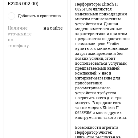
Е2205.002.00)
Перфораторы Elitech П
0826РЭМ являются
надежными подходящими
Добавить к сравнению
многим пользователям
устройствами. Данная
Наличие
на сайте
модель имеет отличные
уточняйте
характеристики и при этом
предлагается по достаточно
по
невысокой цене. Чтобы
телефону:
купить ее с минимальными
затратами времени и без
всяких усилий, стоит
воспользоваться услугами,
предлагаемыми нашей
компанией. У нас в
интернет-магазине для
приобретения
рассматриваемого
устройства требуется
потратить всего две-три
минуты. В продаже есть
также модель Elitech П
0623РЭМ и много других
инструментов такого типа.
Возможности агрегата
Перфоратор Элитек
П0826РЭМ рассчитан на